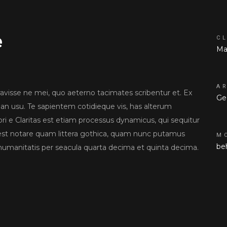
e
CL
Ma
A
ravisse ne mei, quo aeterno tacimates scribentur et. Ex
Ge
 an usu. Te sapientem cotidieque vis, has alterum
ri e Claritas est etiam processus dynamicus, qui sequitur
t notare quam littera gothica, quam nunc putamus
M
be
humanitatis per seacula quarta decima et quinta decima.