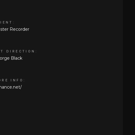
IENT:
ster Recorder
RT DIRECTION:
orge Black
ORE INFO:
hance.net/