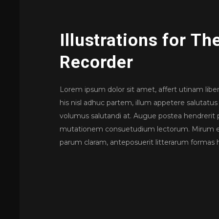
Illustrations for Th
Recorder
Lorem ipsum dolor sit amet, affert utinam libe
his nisl adhuc partem, illum appetere salutatus
volumus salutandi at. Augue postea hendrerit p
mutationem consuetudium lectorum. Mirum es
parum claram, anteposuerit litterarum formas 