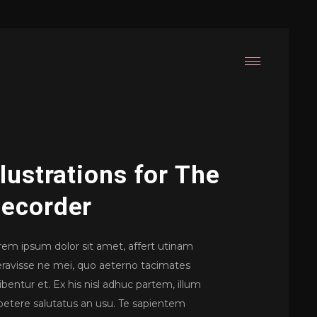
llustrations for The
ecorder
rem ipsum dolor sit amet, affert utinam
beravisse ne mei, quo aeterno tacimates
ibentur et. Ex his nisl adhuc partem, illum
petere salutatus an usu. Te sapientem