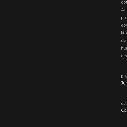
cot
Au
pr
co
li
cl
hu
de
D
Ju
C
Col