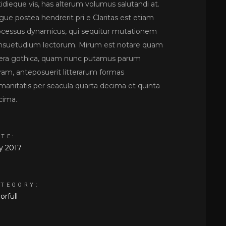
idieque vis, has alterum volumus salutandi at.
gue postea hendrerit pri e Claritas est etiam
ocessus dynamicus, qui sequitur mutationem
nsuetudium lectorum. Mirum est notare quam
ttera gothica, quam nunc putamus parum
aram, anteposuerit litterarum formas
manitatis per seacula quarta decima et quinta
cima.
ATE:
ly 2017
ATEGORY:
orfull