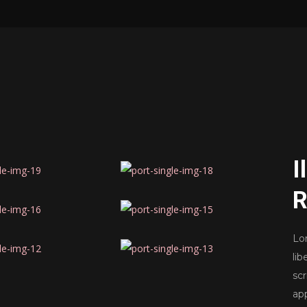
I
R
Lo
li
scr
ap