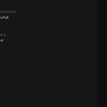
ATEGORY:
orfull
AGS:
lor