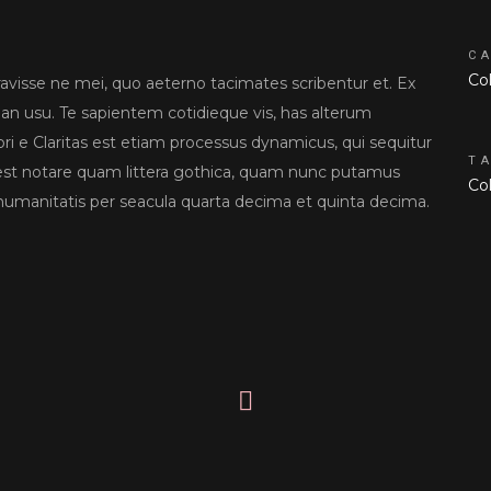
C
Col
ravisse ne mei, quo aeterno tacimates scribentur et. Ex
 an usu. Te sapientem cotidieque vis, has alterum
ri e Claritas est etiam processus dynamicus, qui sequitur
T
t notare quam littera gothica, quam nunc putamus
Co
humanitatis per seacula quarta decima et quinta decima.