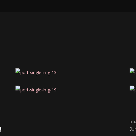
D
e
Ju