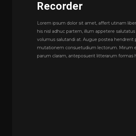
Recorder
Lorem ipsum dolor sit amet, affert utinam libe
his nisl adhuc partem, illum appetere salutatus
volumus salutandi at. Augue postea hendrerit p
mutationem consuetudium lectorum. Mirum es
parum claram, anteposuerit litterarum formas 