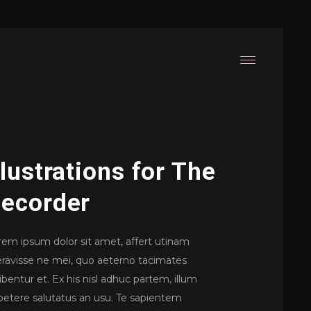
llustrations for The
ecorder
rem ipsum dolor sit amet, affert utinam
beravisse ne mei, quo aeterno tacimates
ibentur et. Ex his nisl adhuc partem, illum
petere salutatus an usu. Te sapientem