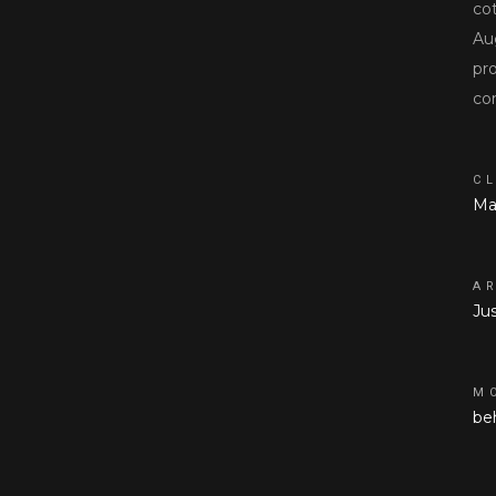
cot
Au
pr
co
CL
Ma
A
Ju
M
be