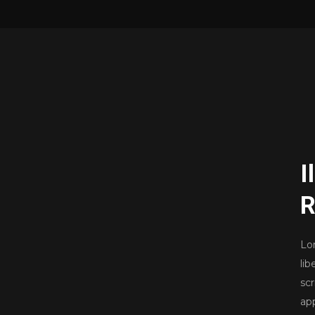
I
R
Lo
li
scr
ap