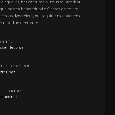
idieque vis, has alterum volumus salutandi at.
gue postea hendrerit pri e Claritas est etiam
ocessus dynamicus, qui sequitur mutationem
nsuetudium lectorum.
IENT:
ster Recorder
RT DIRECTION:
stin Chen
ORE INFO:
hance.net