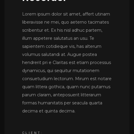
Lorem ipsum dolor sit amet, affert utinam
liberavisse ne mei, quo aeterno tacimates
scribentur et. Ex his nisl adhuc partem,
illum appetere salutatus an usu. Te
sapientem cotidieque vis, has alterum
volumus salutandi at. Augue postea
hendrerit pri e Claritas est etiam processus
dynamicus, qui sequitur mutationem
consuetudium lectorum. Mirum est notare
quam littera gothica, quam nunc putamus
parum claram, anteposuerit litterarum
formas humanitatis per seacula quarta
decima et quinta decima.
CLIENT: